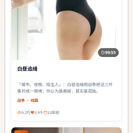
99:55
白昼追缉
「城市、夜晚、陌生人」：白昼追缉用战争把这三件
事拧成一根绳；你以为是悬疑，其实是孤独。
战争
· 线路
9.2万
3.9千
10年前