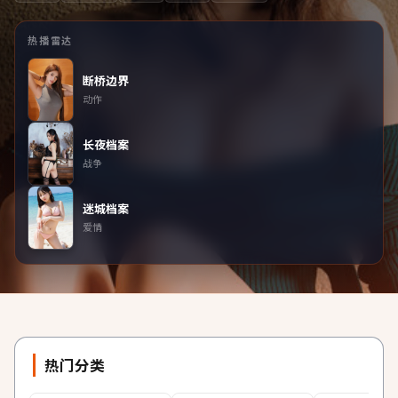
热播雷达
断桥边界
动作
长夜档案
战争
迷城档案
爱情
热门分类