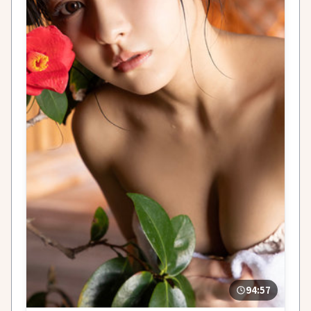
94:57