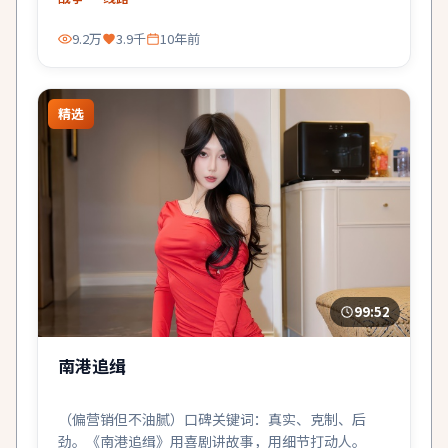
9.2万
3.9千
10年前
精选
99:52
南港追缉
（偏营销但不油腻）口碑关键词：真实、克制、后
劲。《南港追缉》用喜剧讲故事，用细节打动人。