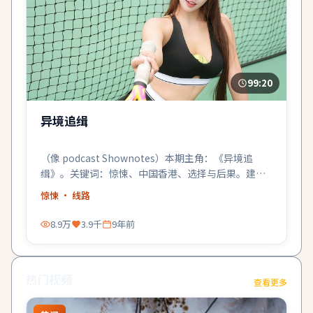
99:20
异境追缉
（像 podcast Shownotes）本期主角：《异境追
缉》。关键词：惊悚、中国香港、选择与后果。建议
关灯戴耳机。
惊悚
· 线路
8.9万
3.9千
9年前
热门视频
查看更多