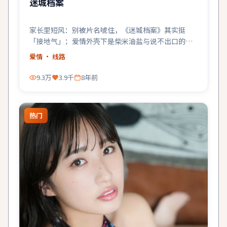
迷城档案
家长里短风：别被片名唬住，《迷城档案》其实挺
「接地气」；爱情外壳下是柴米油盐与说不出口的在
乎。
爱情
· 线路
9.3万
3.9千
8年前
热门