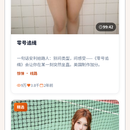
99:42
零号追缉
一句话安利给路人：别问类型，问感受——《零号追
缉》会让你在某一刻突然坐直。英国制作加分。
惊悚
· 线路
9万
3.8千
2年前
精选