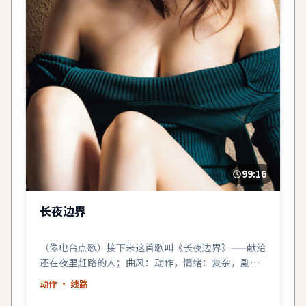
99:16
长夜边界
（像电台点歌）接下来这首歌叫《长夜边界》——献给
还在夜里赶路的人；曲风：动作，情绪：复杂，副
歌：很亮。
动作
· 线路