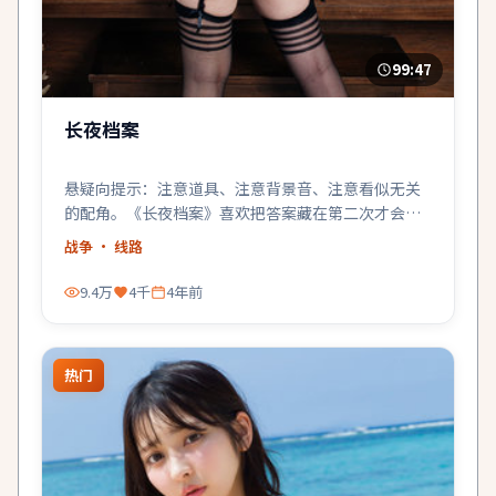
99:47
长夜档案
悬疑向提示：注意道具、注意背景音、注意看似无关
的配角。《长夜档案》喜欢把答案藏在第二次才会留
意的地方。
战争
· 线路
9.4万
4千
4年前
热门