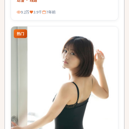
动漫
· 线路
9.2万
3.9千
7年前
热门