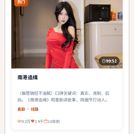
热门
99:52
南港追缉
（偏营销但不油腻）口碑关键词：真实、克制、后
劲。《南港追缉》用喜剧讲故事，用细节打动人。
喜剧
· 线路
9.2万
3.9千
10年前