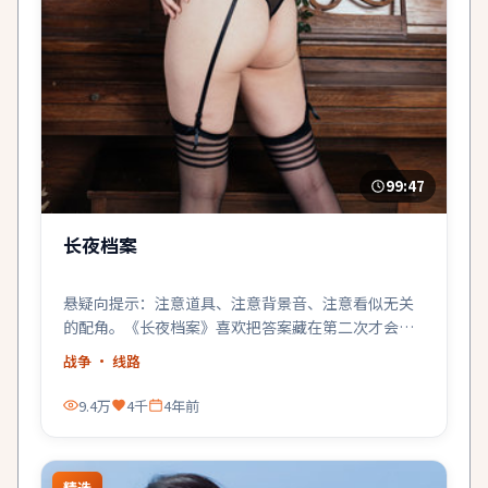
99:47
长夜档案
悬疑向提示：注意道具、注意背景音、注意看似无关
的配角。《长夜档案》喜欢把答案藏在第二次才会留
意的地方。
战争
· 线路
9.4万
4千
4年前
精选