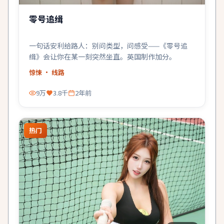
零号追缉
一句话安利给路人：别问类型，问感受——《零号追
缉》会让你在某一刻突然坐直。英国制作加分。
惊悚
· 线路
9万
3.8千
2年前
热门