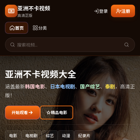
亚洲不卡视频
登录
注册
高清正版
首页
分类
亚洲不卡视频大全
涵盖最新
韩国电影
、
日本电视剧
、
国产综艺
、
泰剧
，高清正
版！
开始观看
精品电影
电影
电视剧
综艺
动漫
纪录片