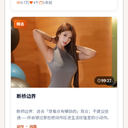
9.7万
4千
5年前
精选
99:27
断桥边界
断桥边界：适合「想看点有嚼劲的」观众；不建议倍
速——你会错过那些把动作压进生活纹理里的小动作。
动作
· 线路