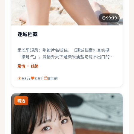
99:39
迷城档案
家长里短风：别被片名唬住，《迷城档案》其实挺
「接地气」；爱情外壳下是柴米油盐与说不出口的在
乎。
爱情
· 线路
9.3万
3.9千
8年前
精选