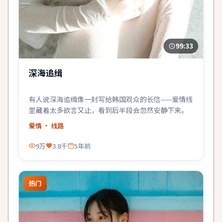
99:33
深海追缉
有人说深海追缉像一封写给韩国观众的长信——爱情线
里藏着太多欲言又止，看到后半段会忽然安静下来。
爱情
· 线路
9万
3.8千
5年前
热门