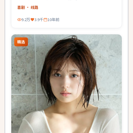
喜剧
· 线路
9.2万
3.9千
10年前
精选