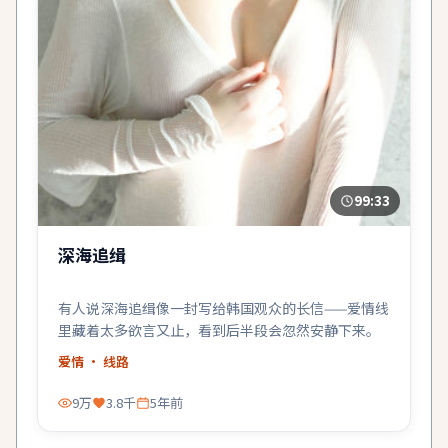
99:33
深海追缉
有人说深海追缉像一封写给韩国观众的长信——爱情线
里藏着太多欲言又止，看到后半段会忽然安静下来。
爱情
· 线路
9万
3.8千
5年前