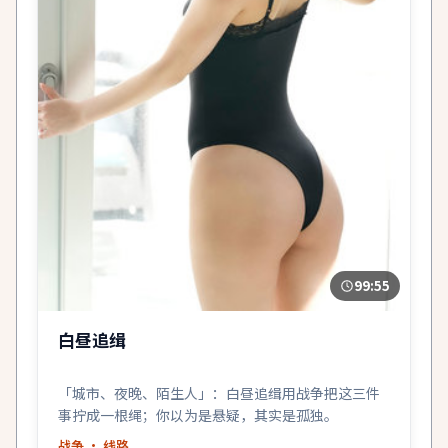
99:55
白昼追缉
「城市、夜晚、陌生人」：白昼追缉用战争把这三件
事拧成一根绳；你以为是悬疑，其实是孤独。
战争
· 线路